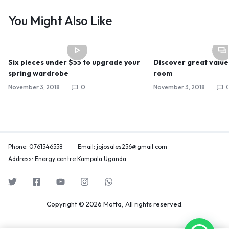
You Might Also Like
Six pieces under $55 to upgrade your
Discover great value 
spring wardrobe
room
November 3, 2018
0
November 3, 2018
Phone: 0761546558
Email: jojosales256@gmail.com
Address: Energy centre Kampala Uganda
Copyright © 2026 Motta, All rights reserved.